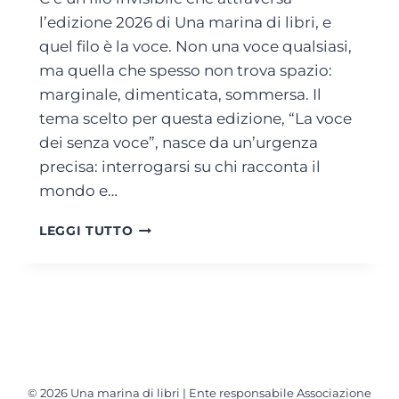
T
l’edizione 2026 di Una marina di libri, e
A
quel filo è la voce. Non una voce qualsiasi,
L
ma quella che spesso non trova spazio:
D
marginale, dimenticata, sommersa. Il
O
:
tema scelto per questa edizione, “La voce
I
dei senza voce”, nasce da un’urgenza
N
precisa: interrogarsi su chi racconta il
O
M
mondo e…
I
C
L
LEGGI TUTTO
H
A
E
V
F
O
I
C
R
E
M
D
A
E
N
I
O
© 2026 Una marina di libri | Ente responsabile Associazione
S