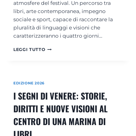
atmosfere del festival. Un percorso tra
libri, arte contemporanea, impegno
sociale e sport, capace di raccontare la
pluralità di linguaggi e visioni che
caratterizzeranno i quattro giorni…
U
LEGGI TUTTO
N
A
M
A
R
EDIZIONE 2026
I
I SEGNI DI VENERE: STORIE,
N
A
DIRITTI E NUOVE VISIONI AL
D
I
CENTRO DI UNA MARINA DI
L
I
LIBRI
B