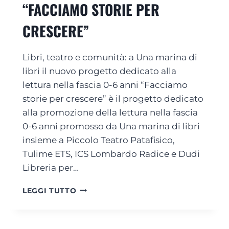
A
E
“FACCIAMO STORIE PER
G
E
R
O
A
L
CRESCERE”
!
L
E
A
L
S
U
’
Libri, teatro e comunità: a Una marina di
E
N
I
R
A
libri il nuovo progetto dedicato alla
L
A
M
lettura nella fascia 0-6 anni “Facciamo
L
T
A
storie per crescere” è il progetto dedicato
U
E
R
S
D
alla promozione della lettura nella fascia
I
T
I
N
0-6 anni promosso da Una marina di libri
R
U
A
insieme a Piccolo Teatro Patafisico,
A
N
D
Z
Tulime ETS, ICS Lombardo Radice e Dudi
A
I
I
M
L
Libreria per…
O
A
I
N
R
B
“
LEGGI TUTTO
E
I
R
F
N
I
A
A
L
C
D