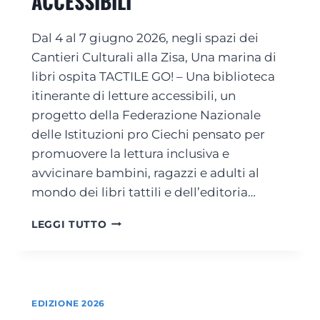
ACCESSIBILI
N
C
E
E
Dal 4 al 7 giugno 2026, negli spazi dei
D
R
E
T
Cantieri Culturali alla Zisa, Una marina di
D
I
libri ospita TACTILE GO! – Una biblioteca
I
,
itinerante di letture accessibili, un
C
R
A
progetto della Federazione Nazionale
E
T
A
delle Istituzioni pro Ciechi pensato per
A
D
promuovere la lettura inclusiva e
A
I
avvicinare bambini, ragazzi e adulti al
L
N
L
G
mondo dei libri tattili e dell’editoria…
’
E
I
T
T
LEGGI TUTTO
N
E
A
F
A
C
A
T
T
N
R
I
Z
O
L
EDIZIONE 2026
I
P
E