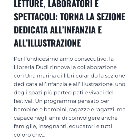
LETTURE, LABORATORI E
I
P
V
R
SPETTACOLI: TORNA LA SEZIONE
E
I
N
M
DEDICATA ALL’INFANZIA E
E
A
R
C
ALL’ILLUSTRAZIONE
E
H
:
E
S
Per l’undicesimo anno consecutivo, la
A
T
P
O
Libreria Dudi rinnova la collaborazione
R
R
con Una marina di libri curando la sezione
E
I
dedicata all’infanzia e all’illustrazione, uno
I
E
L
degli spazi più partecipati e vivaci del
,
F
D
festival. Un programma pensato per
E
I
bambine e bambini, ragazze e ragazzi, ma
S
R
capace negli anni di coinvolgere anche
T
I
I
T
famiglie, insegnanti, educatori e tutti
V
T
coloro che…
A
I