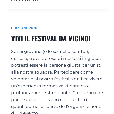
U
E
”
O
L
R
L
I
E
L
L
EDIZIONE 2026
I
E
VIVI IL FESTIVAL DA VICINO!
B
T
R
T
O
U
Se sei giovane (o lo sei nello spirito!),
.
R
L
E
curioso, e desideroso di metterti in gioco,
A
A
potresti essere la persona giusta per unirti
N
C
alla nostra squadra. Partecipare come
U
C
volontario al nostro festival significa vivere
O
E
V
S
un’esperienza formativa, dinamica e
A
S
profondamente stimolante. Crediamo che
S
I
poche occasioni siano così ricche di
E
B
Z
I
spunti come far parte dell’organizzazione
I
L
di un evento…