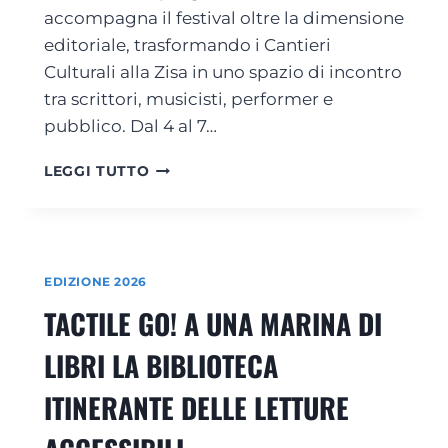
D
accompagna il festival oltre la dimensione
E
I
T
editoriale, trasformando i Cantieri
U
T
Culturali alla Zisa in uno spazio di incontro
N
A
A
tra scrittori, musicisti, performer e
C
M
O
pubblico. Dal 4 al 7…
A
L
R
I
M
LEGGI TUTTO
I
:
A
N
T
R
A
O
I
D
R
N
I
N
A
L
EDIZIONE 2026
A
L
I
L
TACTILE GO! A UNA MARINA DI
I
B
A
V
R
S
LIBRI LA BIBLIOTECA
E
I
E
:
Z
ITINERANTE DELLE LETTURE
C
I
O
O
N