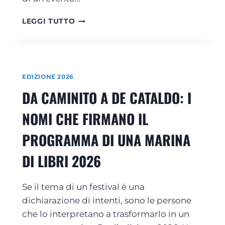
O
I
N
V
LEGGI TUTTO
E
I
Y
V
O
I
U
I
N
L
EDIZIONE 2026
G
F
D
DA CAMINITO A DE CATALDO: I
E
I
S
U
NOMI CHE FIRMANO IL
T
N
I
A
PROGRAMMA DI UNA MARINA
V
M
A
A
DI LIBRI 2026
L
R
D
I
A
N
Se il tema di un festival è una
V
A
I
dichiarazione di intenti, sono le persone
D
C
che lo interpretano a trasformarlo in un
I
I