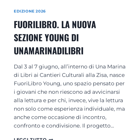
A
C
I
B
I
EDIZIONE 2026
L
I
A
I
B
FUORILIBRO. LA NUOVA
M
B
L
O
R
I
SEZIONE YOUNG DI
S
I
O
T
2
T
UNAMARINADILIBRI
O
0
E
R
2
C
I
6
Dal 3 al 7 giugno, all’interno di Una Marina
A
E
I
P
di Libri ai Cantieri Culturali alla Zisa, nasce
T
E
FuoriLibro Young, uno spazio pensato per
I
R
i giovani che non riescono ad avvicinarsi
N
C
E
alla lettura e per chi, invece, vive la lettura
R
R
E
non solo come esperienza individuale, ma
A
S
anche come occasione di incontro,
N
C
confronto e condivisione. Il progetto…
T
E
E
R
F
D
E
LEGGI TUTTO