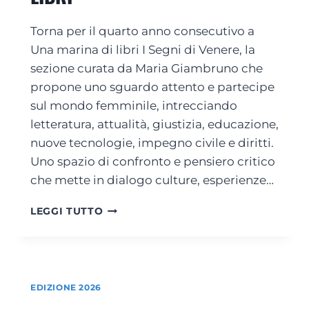
R
I
Torna per il quarto anno consecutivo a
2
0
Una marina di libri I Segni di Venere, la
2
sezione curata da Maria Giambruno che
6
propone uno sguardo attento e partecipe
:
sul mondo femminile, intrecciando
I
L
letteratura, attualità, giustizia, educazione,
3
nuove tecnologie, impegno civile e diritti.
G
Uno spazio di confronto e pensiero critico
I
U
che mette in dialogo culture, esperienze…
G
N
I
LEGGI TUTTO
O
S
L
E
’
G
A
N
N
I
EDIZIONE 2026
T
D
E