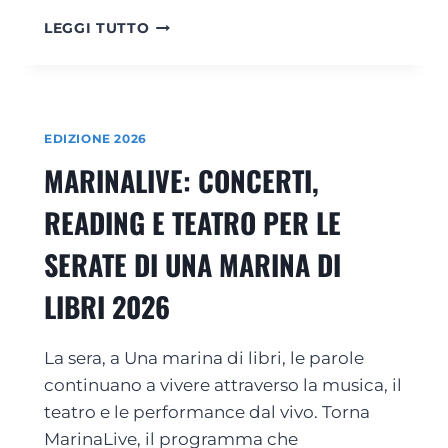
L
E
L
LEGGI TUTTO
N
E
U
T
O
T
V
U
E
R
EDIZIONE 2026
V
E
I
MARINALIVE: CONCERTI,
,
S
L
I
READING E TEATRO PER LE
A
O
B
N
SERATE DI UNA MARINA DI
O
I
R
A
LIBRI 2026
A
L
T
C
O
E
La sera, a Una marina di libri, le parole
R
N
I
continuano a vivere attraverso la musica, il
T
E
teatro e le performance dal vivo. Torna
R
S
O
MarinaLive, il programma che
P