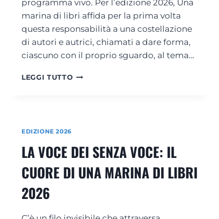
L
programma vivo. Per l’edizione 2026, Una
N
I
marina di libri affida per la prima volta
O
B
!
questa responsabilità a una costellazione
R
di autori e autrici, chiamati a dare forma,
I
ciascuno con il proprio sguardo, al tema…
D
LEGGI TUTTO
A
C
A
M
I
EDIZIONE 2026
N
LA VOCE DEI SENZA VOCE: IL
I
T
CUORE DI UNA MARINA DI LIBRI
O
A
2026
D
E
C
C’è un filo invisibile che attraversa
A