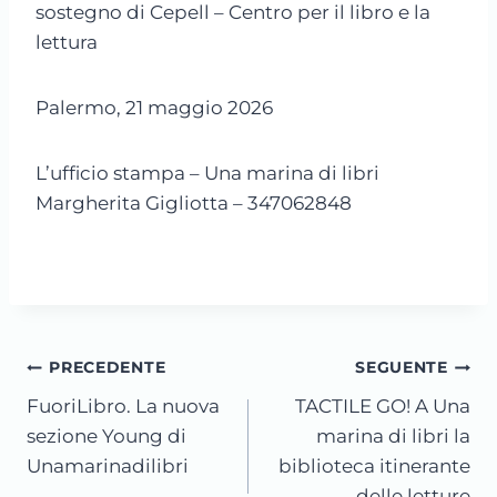
sostegno di Cepell – Centro per il libro e la
lettura
Palermo, 21 maggio 2026
L’ufficio stampa – Una marina di libri
Margherita Gigliotta – 347062848
Navigazione
PRECEDENTE
SEGUENTE
FuoriLibro. La nuova
TACTILE GO! A Una
articoli
sezione Young di
marina di libri la
Unamarinadilibri
biblioteca itinerante
delle letture