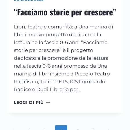
LIBRI
“Facciamo storie per crescere”
LA
BIBLIOTECA
ITINERANTE
Libri, teatro e comunità: a Una marina di
DELLE
LETTURE
libri il nuovo progetto dedicato alla
ACCESSIBILI
lettura nella fascia 0-6 anni “Facciamo
storie per crescere” è il progetto
dedicato alla promozione della lettura
nella fascia 0-6 anni promosso da Una
marina di libri insieme a Piccolo Teatro
Patafisico, Tulime ETS, ICS Lombardo
Radice e Dudi Libreria per…
“FACCIAMO
LEGGI DI PIÙ
STORIE
PER
CRESCERE”