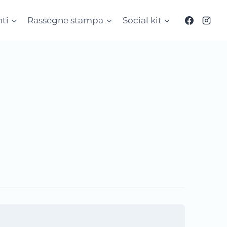
ti
Rassegne stampa
Social kit