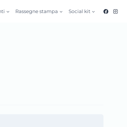
ti
Rassegne stampa
Social kit