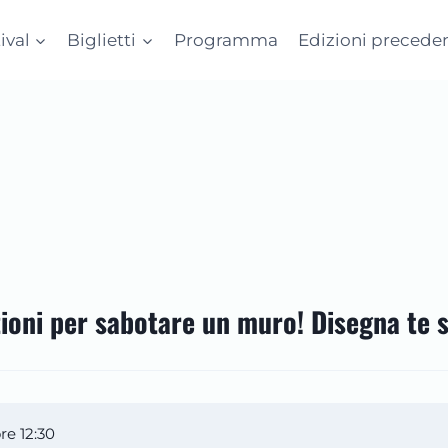
tival
Biglietti
Programma
Edizioni preceden
uzioni per sabotare un muro! Disegna te 
e 12:30