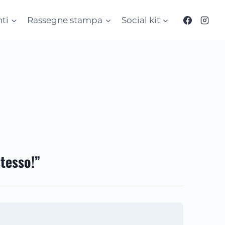
ti
Rassegne stampa
Social kit
stesso!”