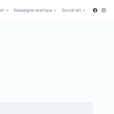
ti
Rassegne stampa
Social kit