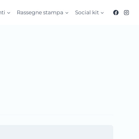
ti
Rassegne stampa
Social kit