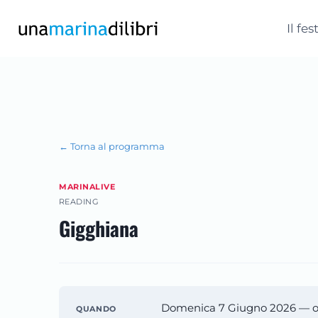
Salta
al
Il fes
contenuto
← Torna al programma
MARINALIVE
READING
Gigghiana
Domenica 7 Giugno 2026 — or
QUANDO