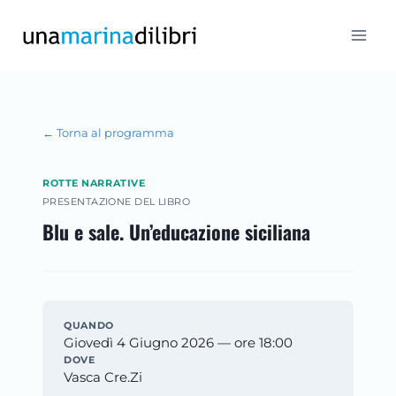
Salta
al
contenuto
← Torna al programma
ROTTE NARRATIVE
PRESENTAZIONE DEL LIBRO
Blu e sale. Un’educazione siciliana
QUANDO
Giovedì 4 Giugno 2026 — ore 18:00
DOVE
Vasca Cre.Zi