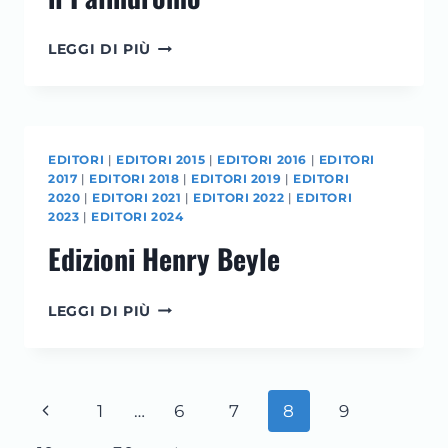
IL
LEGGI DI PIÙ
PALINDROMO
EDITORI
|
EDITORI 2015
|
EDITORI 2016
|
EDITORI
2017
|
EDITORI 2018
|
EDITORI 2019
|
EDITORI
2020
|
EDITORI 2021
|
EDITORI 2022
|
EDITORI
2023
|
EDITORI 2024
Edizioni Henry Beyle
EDIZIONI
LEGGI DI PIÙ
HENRY
BEYLE
Navigazione
Pagina
1
…
6
7
8
9